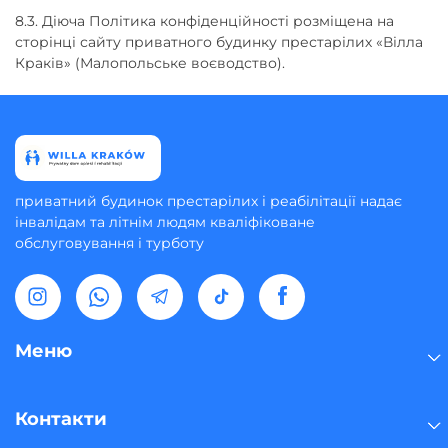
8.3. Діюча Політика конфіденційності розміщена на
сторінці сайту приватного будинку престарілих «Вілла
Краків» (Малопольське воєводство).
приватний будинок престарілих і реабілітації надає
інвалідам та літнім людям кваліфіковане
обслуговування і турботу
Меню
Контакти