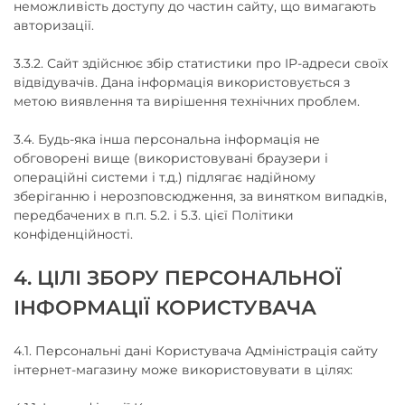
неможливість доступу до частин сайту, що вимагають
авторизації.
3.3.2. Сайт здійснює збір статистики про IP-адреси своїх
відвідувачів. Дана інформація використовується з
метою виявлення та вирішення технічних проблем.
3.4. Будь-яка інша персональна інформація не
обговорені вище (використовувані браузери і
операційні системи і т.д.) підлягає надійному
зберіганню і нерозповсюдження, за винятком випадків,
передбачених в п.п. 5.2. і 5.3. цієї Політики
конфіденційності.
4. ЦІЛІ ЗБОРУ ПЕРСОНАЛЬНОЇ
ІНФОРМАЦІЇ КОРИСТУВАЧА
4.1. Персональні дані Користувача Адміністрація сайту
інтернет-магазину може використовувати в цілях: