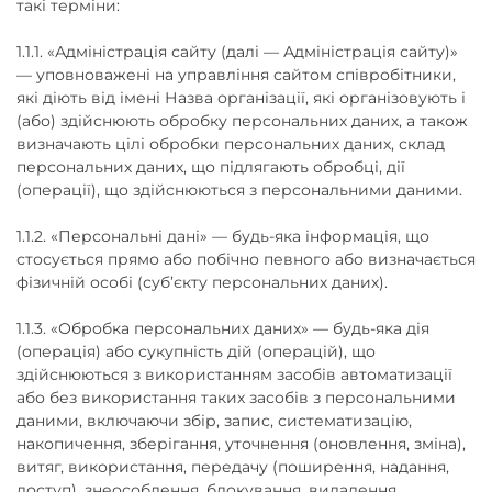
такі терміни:
1.1.1. «Адміністрація сайту (далі — Адміністрація сайту)»
— уповноважені на управління сайтом співробітники,
які діють від імені Назва організації, які організовують і
(або) здійснюють обробку персональних даних, а також
визначають цілі обробки персональних даних, склад
персональних даних, що підлягають обробці, дії
(операції), що здійснюються з персональними даними.
1.1.2. «Персональні дані» — будь-яка інформація, що
стосується прямо або побічно певного або визначається
фізичній особі (суб’єкту персональних даних).
1.1.3. «Обробка персональних даних» — будь-яка дія
(операція) або сукупність дій (операцій), що
здійснюються з використанням засобів автоматизації
або без використання таких засобів з персональними
даними, включаючи збір, запис, систематизацію,
накопичення, зберігання, уточнення (оновлення, зміна),
витяг, використання, передачу (поширення, надання,
доступ), знеособлення, блокування, видалення,